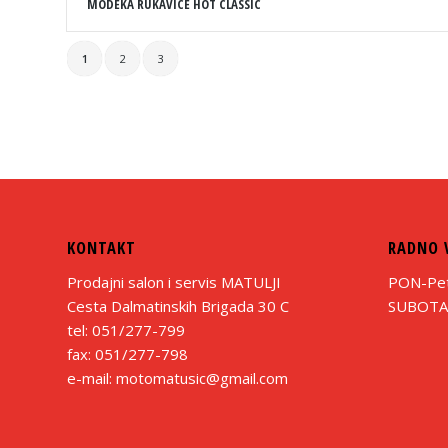
MODEKA RUKAVICE HOT CLASSIC
1
2
3
KONTAKT
RADNO 
Prodajni salon i servis MATULJI
PON-Pet:
Cesta Dalmatinskih Brigada 30 C
SUBOTA:
tel: 051/277-799
fax: 051/277-798
e-mail: motomatusic@gmail.com