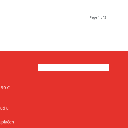
Page 1 of 3
 30 C
sud u
 uplaćen