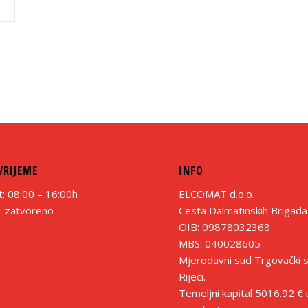
VRIJEME
INFO
 08:00 – 16:00h
ELCOMAT d.o.o.
 zatvoreno
Cesta Dalmatinskih Brigada
OIB: 09878032368
MBS: 040028605
Mjerodavni sud Trgovački 
Rijeci.
Temeljni kapital 5016.92 €