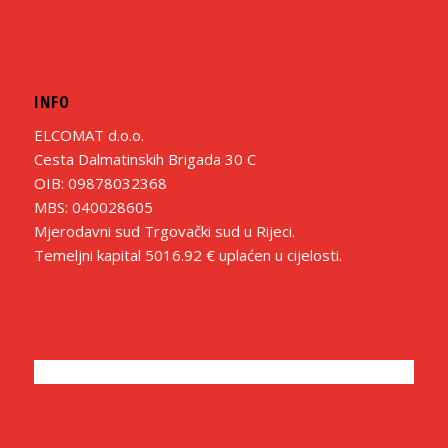
INFO
ELCOMAT d.o.o.
Cesta Dalmatinskih Brigada 30 C
OIB: 09878032368
MBS: 040028605
Mjerodavni sud Trgovački sud u Rijeci.
Temeljni kapital 5016.92 € uplaćen u cijelosti.