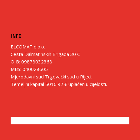
INFO
ELCOMAT d.o.o.
Cesta Dalmatinskih Brigada 30 C
OIB: 09878032368
MBS: 040028605
Mjerodavni sud Trgovački sud u Rijeci.
Temeljni kapital 5016.92 € uplaćen u cijelosti.