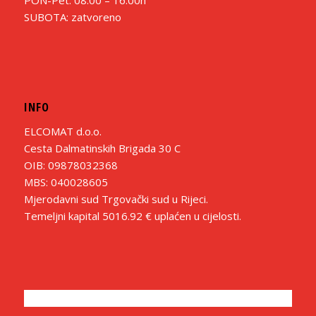
PON-Pet: 08:00 – 16:00h
SUBOTA: zatvoreno
INFO
ELCOMAT d.o.o.
Cesta Dalmatinskih Brigada 30 C
OIB: 09878032368
MBS: 040028605
Mjerodavni sud Trgovački sud u Rijeci.
Temeljni kapital 5016.92 € uplaćen u cijelosti.