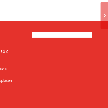
 30 C
sud u
 uplaćen