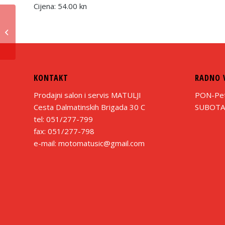
Cijena: 54.00 kn
Gas ručka
KONTAKT
RADNO 
Prodajni salon i servis MATULJI
PON-Pet:
Cesta Dalmatinskih Brigada 30 C
SUBOTA:
tel: 051/277-799
fax: 051/277-798
e-mail: motomatusic@gmail.com