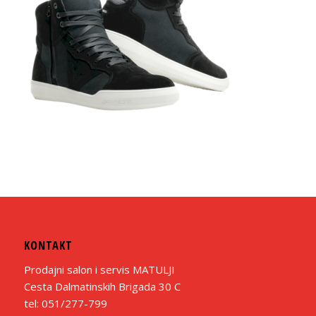
KONTAKT
Prodajni salon i servis MATULJI
Cesta Dalmatinskih Brigada 30 C
tel: 051/277-799