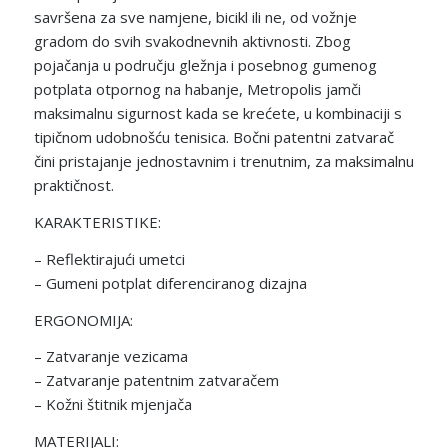
savršena za sve namjene, bicikl ili ne, od vožnje
gradom do svih svakodnevnih aktivnosti. Zbog
pojačanja u području gležnja i posebnog gumenog
potplata otpornog na habanje, Metropolis jamči
maksimalnu sigurnost kada se krećete, u kombinaciji s
tipičnom udobnošću tenisica. Bočni patentni zatvarač
čini pristajanje jednostavnim i trenutnim, za maksimalnu
praktičnost.
KARAKTERISTIKE:
– Reflektirajući umetci
– Gumeni potplat diferenciranog dizajna
ERGONOMIJA:
– Zatvaranje vezicama
– Zatvaranje patentnim zatvaračem
– Kožni štitnik mjenjača
MATERIJALI: